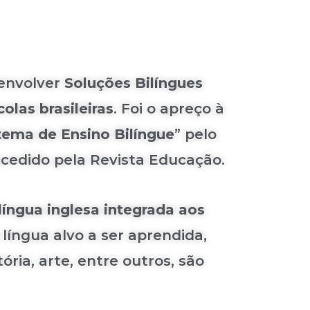
envolver
Soluções Bilíngues
olas brasileiras
. Foi o apreço à
tema de Ensino Bilíngue
” pelo
oncedido pela Revista Educação.
íngua inglesa integrada aos
a língua alvo a ser aprendida,
ia, arte, entre outros, são